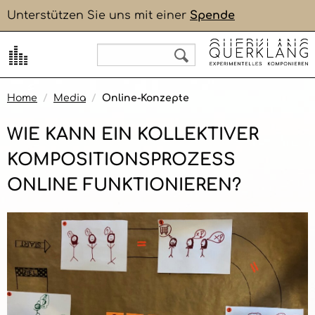
Unterstützen Sie uns mit einer
Spende
QuerKlang
QuerKlang
QuerKlang
QuerKlang
QuerKlang
Konzept
Schulen
QuerKlang+
Biographien
WarmUp
Home
Media
Online-Konzepte
Stimmen von Mitwirkenden
Schüler:innen
NACHHALL
Komponieren
WIE KANN EIN KOLLEKTIVER
Wissenschaft
Studierende
Initiative Kulturelle Bildung
Tools
KOMPOSITIONSPROZESS
ONLINE FUNKTIONIEREN?
Presse
Lehrer:innen
Künstler:innen