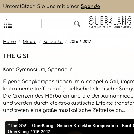
Unterstützen Sie uns mit einer
Spende
QuerKlang
QuerKlang
QuerKlang
QuerKlang
QuerKlang
QuerKlang
Konzept
Schulen
QuerKlang+
Konzerte
Biographien
WarmUp
Home
Media
Konzerte
2016 / 2017
Stimmen von Mitwirkenden
Schüler:innen
NACHHALL
Komponieren
Symposium: QuerKlang+Dazwischen 2025
THE G´S!
Wissenschaft
Studierende
Initiative Kulturelle Bildung
Jubiläumsschrift 2019
Tools
Kant-Gymnasium, Spandau*
Eigene Songkompositionen im a-cappella-Stil, impro
Presse
Lehrer:innen
Symposium 2014
Instrumente treffen auf gesellschaftskritische Song
Die Grenzen des Hörbaren und die der Aufnahmeq
und werden durch elektroakustische Effekte transfo
Künstler:innen
Pilotphase 2003
und treten eine große musikalische Zeitreise an…!
Online-Konzepte