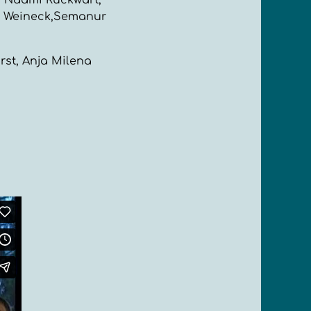
, Naami Rückwart,
ta Weineck,Semanur
orst, Anja Milena