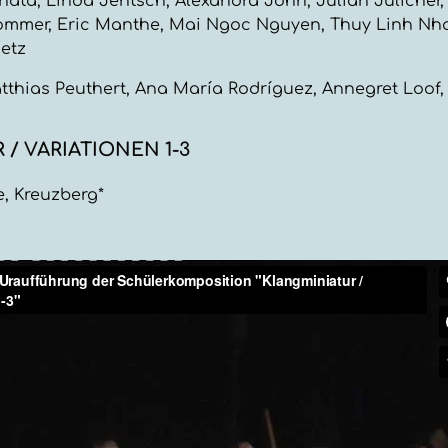
nata, Linda Jentsch, Alexandra John, Julian Jülicher,
rommer, Eric Manthe, Mai Ngoc Nguyen, Thuy Linh Nh
ietz
atthias Peuthert, Ana María Rodríguez, Annegret Loof
/ VARIATIONEN 1-3
, Kreuzberg*