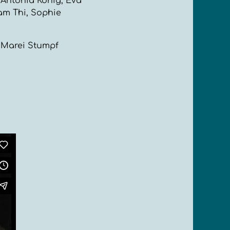
 Antonia König, Eva
am Thi, Sophie
, Marei Stumpf