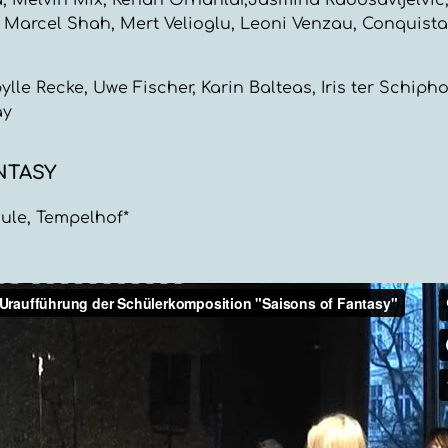
a, Melvin Mix, Kenan Orhanlar,Jasmina Radosavljelvic
 Marcel Shah, Mert Velioglu, Leoni Venzau, Conquis
bylle Recke, Uwe Fischer, Karin Balteas, Iris ter Schiph
ay
NTASY
ule, Tempelhof*