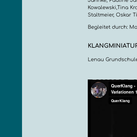
Jahnke, Pauline Ja
Kowalewski,Tina K
Staltmeier, Oskar T
Begleitet durch: M
KLANGMINIATUR 
Lenau Grundschule